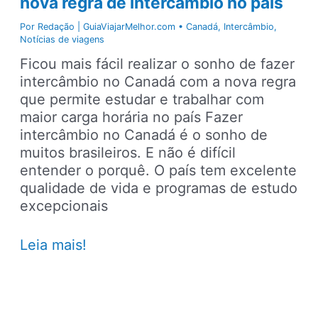
nova regra de intercâmbio no país
Por
Redação | GuiaViajarMelhor.com
•
Canadá
,
Intercâmbio
,
Notícias de viagens
Ficou mais fácil realizar o sonho de fazer
intercâmbio no Canadá com a nova regra
que permite estudar e trabalhar com
maior carga horária no país Fazer
intercâmbio no Canadá é o sonho de
muitos brasileiros. E não é difícil
entender o porquê. O país tem excelente
qualidade de vida e programas de estudo
excepcionais
Estudar
Leia mais!
e
trabalhar
no
Canadá: