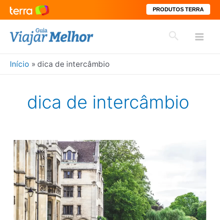
PRODUTOS TERRA
Ir
Pesquisar
para
Mai
o
conteúdo
Início
dica de intercâmbio
Men
dica de intercâmbio