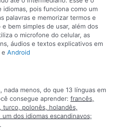
do até o intermediário. Esse é o
 idiomas, pois funciona como um
s palavras e memorizar termos e
o e bem simples de usar, além dos
liza o microfone do celular, as
, áudios e textos explicativos em
e
Android
s, nada menos, do que 13 línguas em
você consegue aprender:
francês,
, turco, polonês, holandês,
u um dos idiomas escandinavos;
.