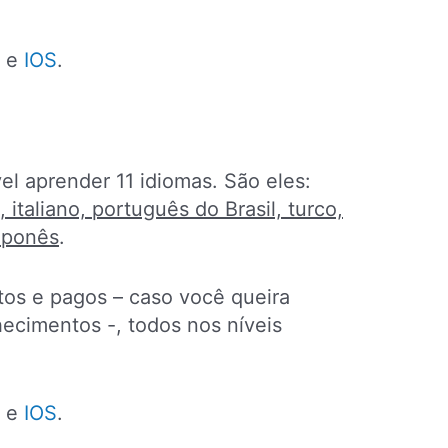
e
IOS
.
el aprender 11 idiomas. São eles:
 italiano, português do Brasil, turco,
japonês
.
tos e pagos – caso você queira
ecimentos -, todos nos níveis
.
e
IOS
.