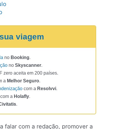
ulo
o
 sua viagem
da
no
Booking
.
oção
no
Skyscanner
.
 zero aceita em 200 países.
m a
Melhor Seguro
.
ndenização
com a
Resolvvi
.
com a
Holafly
.
Civitatis
.
a falar com a redação, promover a