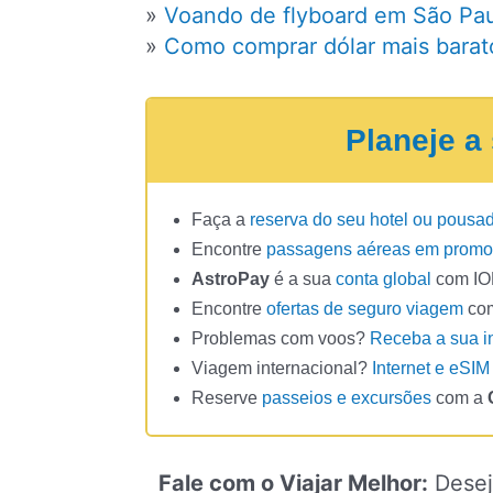
»
Voando de flyboard em São Pa
»
Como comprar dólar mais barat
Planeje a
Faça a
reserva do seu hotel ou pousa
Encontre
passagens aéreas em prom
AstroPay
é a sua
conta global
com IOF
Encontre
ofertas de seguro viagem
co
Problemas com voos?
Receba a sua i
Viagem internacional?
Internet e eSIM
Reserve
passeios e excursões
com a
Fale com o Viajar Melhor:
Desej