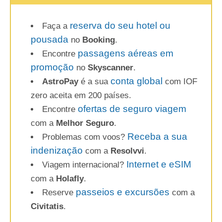
reserva do seu hotel ou
Faça a
pousada
no
Booking
.
passagens aéreas em
Encontre
promoção
no
Skyscanner
.
conta global
AstroPay
é a sua
com IOF
zero aceita em 200 países.
ofertas de seguro viagem
Encontre
com a
Melhor Seguro
.
Receba a sua
Problemas com voos?
indenização
com a
Resolvvi
.
Internet e eSIM
Viagem internacional?
com a
Holafly
.
passeios e excursões
Reserve
com a
Civitatis
.