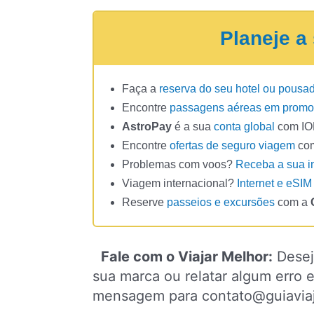
Planeje a
Faça a
reserva do seu hotel ou pousa
Encontre
passagens aéreas em prom
AstroPay
é a sua
conta global
com IOF
Encontre
ofertas de seguro viagem
co
Problemas com voos?
Receba a sua i
Viagem internacional?
Internet e eSIM
Reserve
passeios e excursões
com a
Fale com o Viajar Melhor:
Desej
sua marca ou relatar algum erro
mensagem para
contato@guiavia