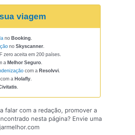
 sua viagem
da
no
Booking
.
oção
no
Skyscanner
.
 zero aceita em 200 países.
m a
Melhor Seguro
.
ndenização
com a
Resolvvi
.
com a
Holafly
.
Civitatis
.
a falar com a redação, promover a
 encontrado nesta página? Envie uma
jarmelhor.com