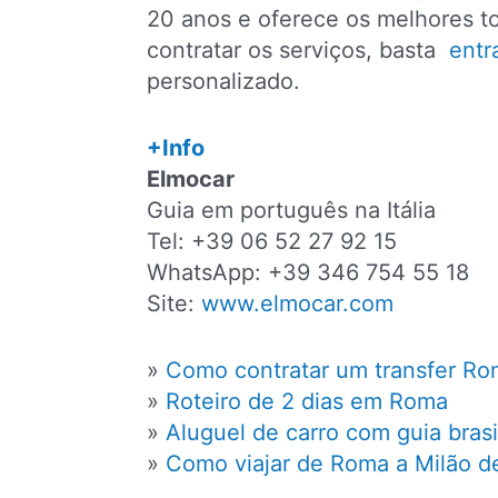
20 anos e oferece os melhores to
contratar os serviços, basta
entr
personalizado.
+Info
Elmocar
Guia em português na Itália
Tel: +39 06 52 27 92 15
WhatsApp: +39 346 754 55 18
Site:
www.elmocar.com
»
Como contratar um transfer Ro
»
Roteiro de 2 dias em Roma
»
Aluguel de carro com guia bras
»
Como viajar de Roma a Milão d