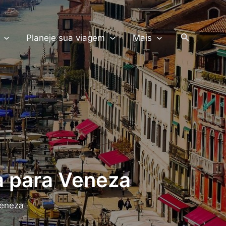
PRODUTOS TERRA
Pesquisar
Planeje sua viagem
Mais
a para Veneza
Veneza