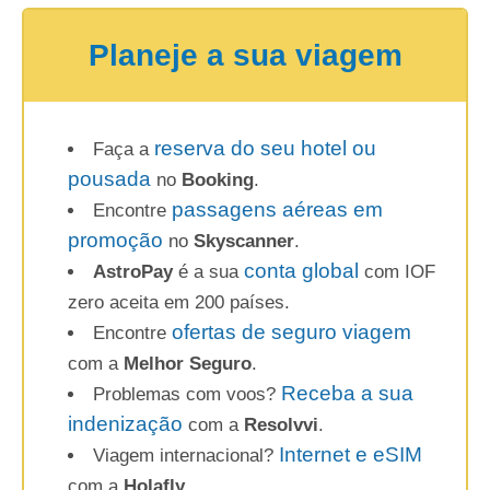
Planeje a sua viagem
reserva do seu hotel ou
Faça a
pousada
no
Booking
.
passagens aéreas em
Encontre
promoção
no
Skyscanner
.
conta global
AstroPay
é a sua
com IOF
zero aceita em 200 países.
ofertas de seguro viagem
Encontre
com a
Melhor Seguro
.
Receba a sua
Problemas com voos?
indenização
com a
Resolvvi
.
Internet e eSIM
Viagem internacional?
com a
Holafly
.