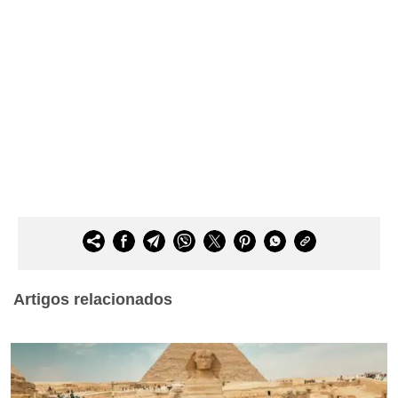
Fale com o Viajar Melhor:
Deseja falar com a
redação, promover a sua marca ou relatar
algum erro encontrado nesta página? Envie
uma mensagem para
contato@guiaviajarmelhor.com
Notícias
Utilidades