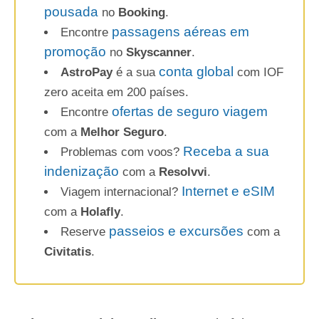
Como chegar em Machu Picchu
O que conhecer em La Paz, a capital da
Bolívia
30 lugares que você precisa conhecer na
América do Sul
7 lugares pouco conhecidos que você precisa
visitar no Peru
Salar de Uyuni na Bolívia, o lugar onde o céu e
a terra se encontram
Planeje a sua viagem