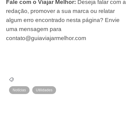
reserva do seu hotel ou
Faça a
pousada
no
Booking
.
passagens aéreas em
Encontre
promoção
no
Skyscanner
.
conta global
AstroPay
é a sua
com IOF
zero aceita em 200 países.
ofertas de seguro viagem
Encontre
com a
Melhor Seguro
.
Receba a sua
Problemas com voos?
indenização
com a
Resolvvi
.
Internet e eSIM
Viagem internacional?
com a
Holafly
.
passeios e excursões
Reserve
com a
Civitatis
.