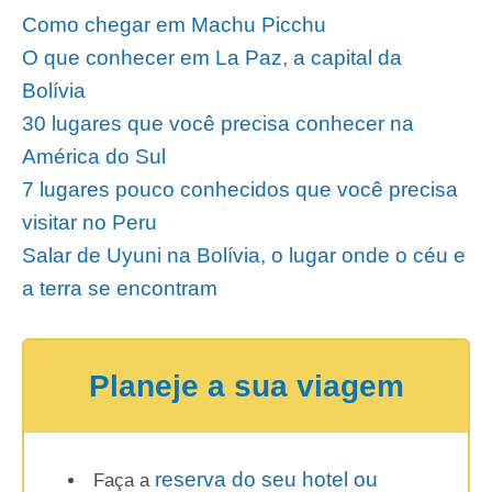
Salar de Uyuni, cartão postal na Bolívia. Foto: Manuel Romarís
O período máximo de permanência para
viagens a turismo na Bolívia é de 90 dias,
assim como nos outros países da lista. Na
Bolívia também necessita portar a carteirinha
de vacinação contra a Febre Amarela e o RG.