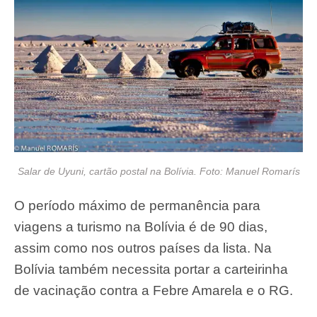
portando apenas o RG e o certificado de
vacinação contra a Febre Amarela. A
permanência máxima para turismo são de 90
dias.
Venezuela
A Venezuela também autoriza no máximo três
viagens anuais. A permanência para turismo é
no máximo 90 dias e exige o RG e o certificado
contra a Febre Amarela.
Bolívia