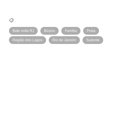
Bate volta RJ
Búzios
Família
Praia
Região dos Lagos
Rio de Janeiro
Sudeste