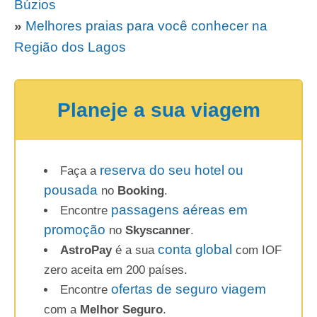
Búzios
»
Melhores praias para você conhecer na
Região dos Lagos
Planeje a sua viagem
reserva do seu hotel ou
Faça a
pousada
no
Booking
.
passagens aéreas em
Encontre
promoção
no
Skyscanner
.
conta global
AstroPay
é a sua
com IOF
zero aceita em 200 países.
ofertas de seguro viagem
Encontre
com a
Melhor Seguro
.