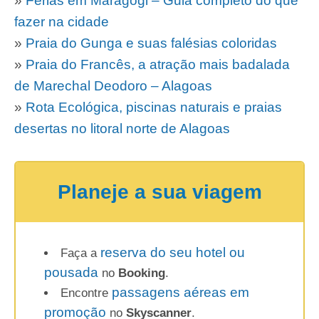
»
Férias em Maragogi – Guia completo do que
fazer na cidade
»
Praia do Gunga e suas falésias coloridas
»
Praia do Francês, a atração mais badalada
de Marechal Deodoro – Alagoas
»
Rota Ecológica, piscinas naturais e praias
desertas no litoral norte de Alagoas
Planeje a sua viagem
reserva do seu hotel ou
Faça a
pousada
no
Booking
.
passagens aéreas em
Encontre
promoção
no
Skyscanner
.