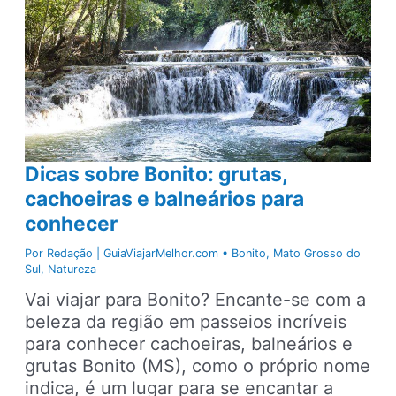
melhores
em
Bonito
(MS)
Dicas sobre Bonito: grutas,
cachoeiras e balneários para
conhecer
Por
Redação | GuiaViajarMelhor.com
•
Bonito
,
Mato Grosso do
Sul
,
Natureza
Vai viajar para Bonito? Encante-se com a
beleza da região em passeios incríveis
para conhecer cachoeiras, balneários e
grutas Bonito (MS), como o próprio nome
indica, é um lugar para se encantar a