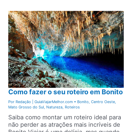
para
Bonito,
descubra
as
principais
dicas
da
região
Como fazer o seu roteiro em Bonito
Por
Redação | GuiaViajarMelhor.com
•
Bonito
,
Centro Oeste
,
Mato Grosso do Sul
,
Natureza
,
Roteiros
Saiba como montar um roteiro ideal para
não perder as atrações mais incríveis de