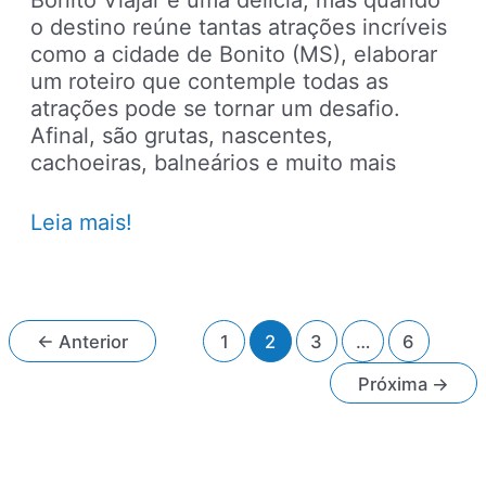
Bonito Viajar é uma delícia, mas quando
o destino reúne tantas atrações incríveis
como a cidade de Bonito (MS), elaborar
um roteiro que contemple todas as
atrações pode se tornar um desafio.
Afinal, são grutas, nascentes,
cachoeiras, balneários e muito mais
Como
Leia mais!
fazer
o
seu
roteiro
Paginação
←
Anterior
1
2
3
…
6
em
de
Bonito
Próxima
→
post