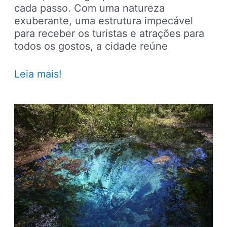
cada passo. Com uma natureza
exuberante, uma estrutura impecável
para receber os turistas e atrações para
todos os gostos, a cidade reúne
Dicas
Leia mais!
sobre
Bonito:
grutas,
cachoeiras
e
balneários
para
conhecer