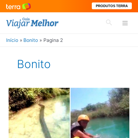
PRODUTOS TERRA
Ir
Pesquisar
para
Mai
o
conteúdo
Início
Bonito
Pagina 2
Men
Bonito