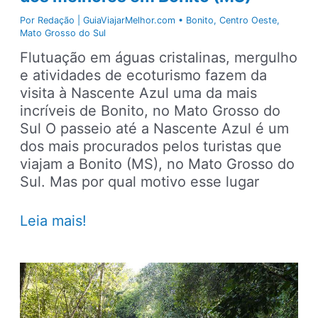
Por
Redação | GuiaViajarMelhor.com
•
Bonito
,
Centro Oeste
,
Mato Grosso do Sul
Flutuação em águas cristalinas, mergulho
e atividades de ecoturismo fazem da
visita à Nascente Azul uma da mais
incríveis de Bonito, no Mato Grosso do
Sul O passeio até a Nascente Azul é um
dos mais procurados pelos turistas que
viajam a Bonito (MS), no Mato Grosso do
Sul. Mas por qual motivo esse lugar
Passeio
Leia mais!
pela
Nascente
Azul,
um
dos