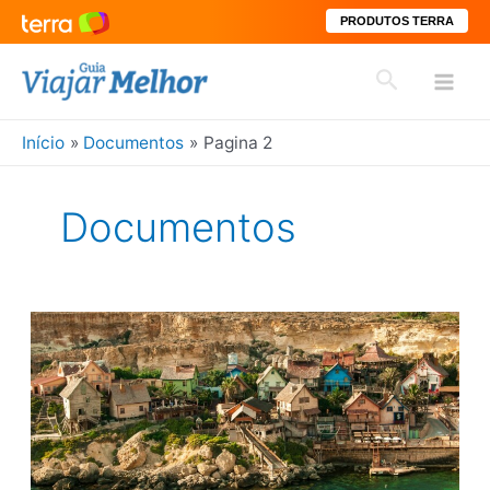
PRODUTOS TERRA
Ir
Pesquisar
para
Mai
o
conteúdo
Início
Documentos
Pagina 2
Men
Documentos