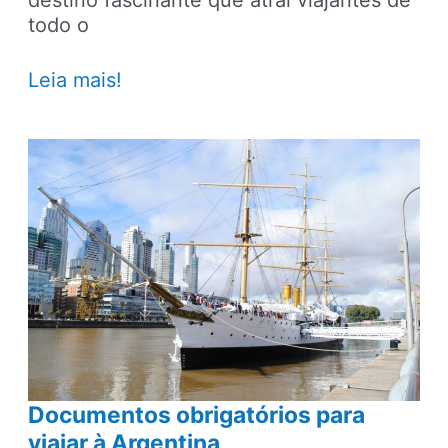
todo o
Documentos
Leia mais!
obrigatórios
para
viajar
a
Portugal
Documentos obrigatórios para
viajar à Argentina