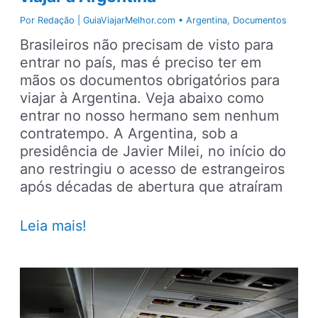
Por
Redação | GuiaViajarMelhor.com
•
Argentina
,
Documentos
Brasileiros não precisam de visto para
entrar no país, mas é preciso ter em
mãos os documentos obrigatórios para
viajar à Argentina. Veja abaixo como
entrar no nosso hermano sem nenhum
contratempo. A Argentina, sob a
presidência de Javier Milei, no início do
ano restringiu o acesso de estrangeiros
após décadas de abertura que atraíram
Documentos
Leia mais!
obrigatórios
para
viajar
à
Argentina