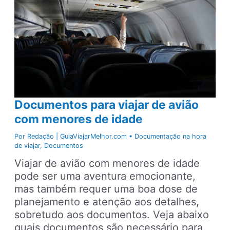
Documentos para viajar de avião
com menores de idade
Por
Redação | GuiaViajarMelhor.com
•
Documentação na hora
de viajar
,
Documentos
Viajar de avião com menores de idade
pode ser uma aventura emocionante,
mas também requer uma boa dose de
planejamento e atenção aos detalhes,
sobretudo aos documentos. Veja abaixo
quais documentos são necessário para