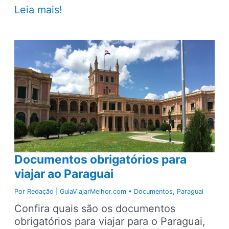
Documentos
Leia mais!
obrigatórios
para
viajar
a
Malta
Documentos obrigatórios para
viajar ao Paraguai
Por
Redação | GuiaViajarMelhor.com
•
Documentos
,
Paraguai
Confira quais são os documentos
obrigatórios para viajar para o Paraguai,