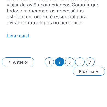
viajar de avião com crianças Garantir que
todos os documentos necessários
estejam em ordem é essencial para
evitar contratempos no aeroporto
Documentos
Leia mais!
para
viajar
de
avião
Paginação
←
Anterior
1
2
3
…
7
com
de
menores
Próxima
→
post
de
idade