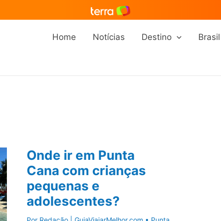
Home
Notícias
Destino
Brasil
Onde ir em Punta
Cana com crianças
pequenas e
adolescentes?
Por
Redação | GuiaViajarMelhor.com
•
Punta