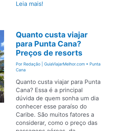
Punta
Leia mais!
Cana
ou
Cancún?
Quanto custa viajar
Veja
para Punta Cana?
qual
Preços de resorts
destino
escolher
Por
Redação | GuiaViajarMelhor.com
•
Punta
no
Cana
Caribe
Quanto custa viajar para Punta
Cana? Essa é a principal
dúvida de quem sonha um dia
conhecer esse paraíso do
Caribe. São muitos fatores a
considerar, como o preço das