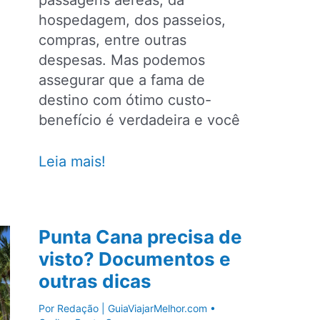
passagens aéreas, da
hospedagem, dos passeios,
compras, entre outras
despesas. Mas podemos
assegurar que a fama de
destino com ótimo custo-
benefício é verdadeira e você
Quanto
Leia mais!
custa
viajar
para
Punta Cana precisa de
Punta
visto? Documentos e
Cana?
outras dicas
Preços
de
Por
Redação | GuiaViajarMelhor.com
•