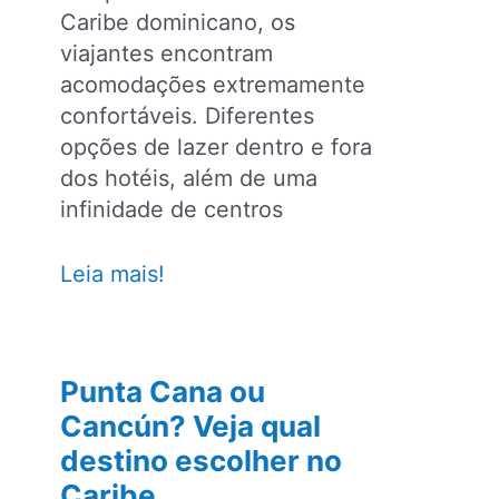
Caribe dominicano, os
viajantes encontram
acomodações extremamente
confortáveis. Diferentes
opções de lazer dentro e fora
dos hotéis, além de uma
infinidade de centros
Grand
Leia mais!
Palladium
Punta
Cana:
Punta Cana ou
all
Cancún? Veja qual
inclusive
destino escolher no
no
Caribe
Caribe