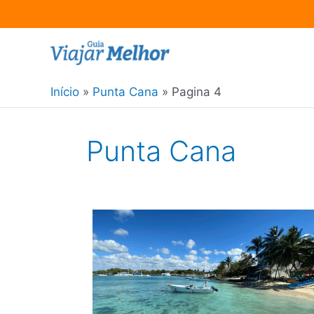
Ir
para
o
Início
Punta Cana
Pagina 4
conteúdo
Punta Cana