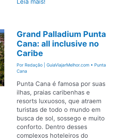
Onde
Leia mais!
ir
em
Punta
Grand Palladium Punta
Cana
Cana: all inclusive no
com
Caribe
crianças
pequenas
Por
Redação | GuiaViajarMelhor.com
•
Punta
e
Cana
adolescentes?
Punta Cana é famosa por suas
ilhas, praias caribenhas e
resorts luxuosos, que atraem
turistas de todo o mundo em
busca de sol, sossego e muito
conforto. Dentro desses
complexos hoteleiros do