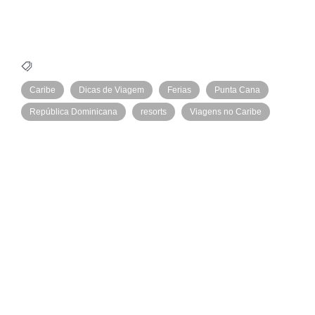
Caribe
Dicas de Viagem
Ferias
Punta Cana
República Dominicana
resorts
Viagens no Caribe