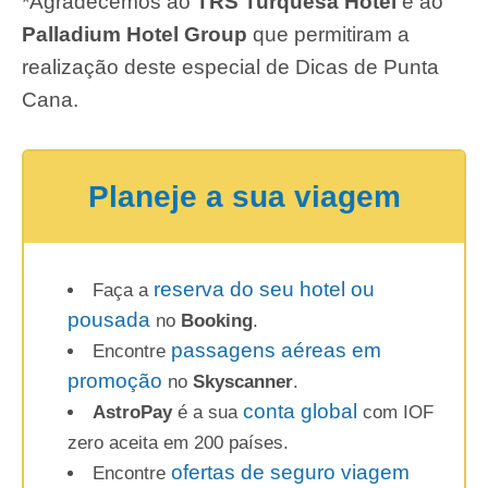
*Agradecemos ao
TRS Turquesa Hotel
e ao
Palladium Hotel Group
que permitiram a
realização deste especial de Dicas de Punta
Cana.
Planeje a sua viagem
reserva do seu hotel ou
Faça a
pousada
no
Booking
.
passagens aéreas em
Encontre
promoção
no
Skyscanner
.
conta global
AstroPay
é a sua
com IOF
zero aceita em 200 países.
ofertas de seguro viagem
Encontre