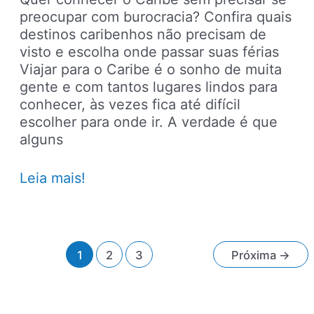
preocupar com burocracia? Confira quais
destinos caribenhos não precisam de
visto e escolha onde passar suas férias
Viajar para o Caribe é o sonho de muita
gente e com tantos lugares lindos para
conhecer, às vezes fica até difícil
escolher para onde ir. A verdade é que
alguns
4
Leia mais!
destinos
para
conhecer
no
Paginação
1
2
3
Próxima
→
Caribe
de
que
post
não