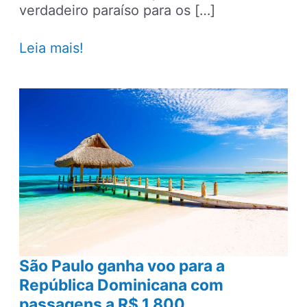
verdadeiro paraíso para os […]
Punta
Leia mais!
Cana
–
Principais
pontos
turísticos,
praias,
lugares
para
ir,
passeios
e
dicas
São Paulo ganha voo para a
República Dominicana com
passagens a R$ 1.800