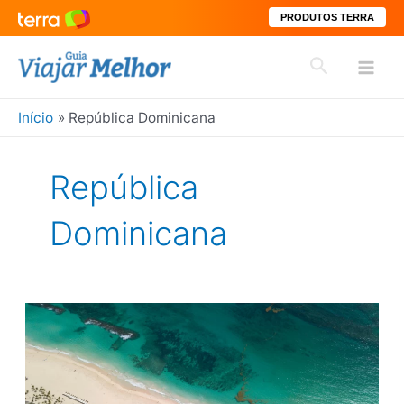
PRODUTOS TERRA
Ir
Pesquisar
para
Mai
o
conteúdo
Início
República Dominicana
Men
República
Dominicana