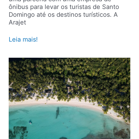
ônibus para levar os turistas de Santo
Domingo até os destinos turísticos. A
Arajet
Low
Leia mais!
cost
anuncia
voos
entre
São
Paulo
e
República
Dominicana