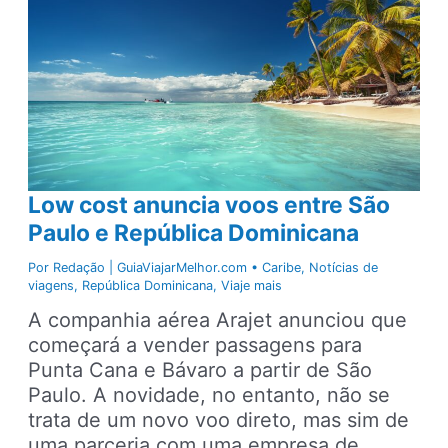
a
República
Dominicana
com
passagens
a
R$
1.800
Low cost anuncia voos entre São
Paulo e República Dominicana
Por
Redação | GuiaViajarMelhor.com
•
Caribe
,
Notícias de
viagens
,
República Dominicana
,
Viaje mais
A companhia aérea Arajet anunciou que
começará a vender passagens para
Punta Cana e Bávaro a partir de São
Paulo. A novidade, no entanto, não se
trata de um novo voo direto, mas sim de
uma parceria com uma empresa de