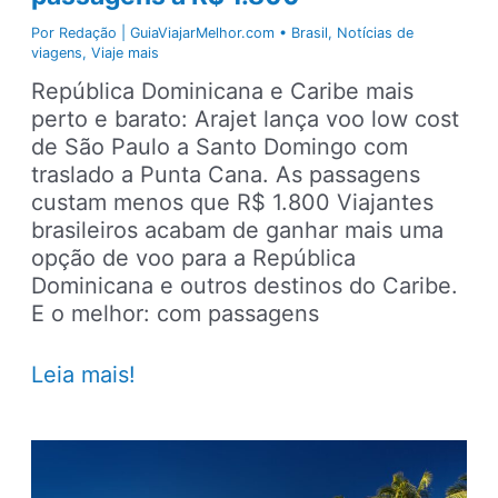
Por
Redação | GuiaViajarMelhor.com
•
Brasil
,
Notícias de
viagens
,
Viaje mais
República Dominicana e Caribe mais
perto e barato: Arajet lança voo low cost
de São Paulo a Santo Domingo com
traslado a Punta Cana. As passagens
custam menos que R$ 1.800 Viajantes
brasileiros acabam de ganhar mais uma
opção de voo para a República
Dominicana e outros destinos do Caribe.
E o melhor: com passagens
São
Leia mais!
Paulo
ganha
voo
para