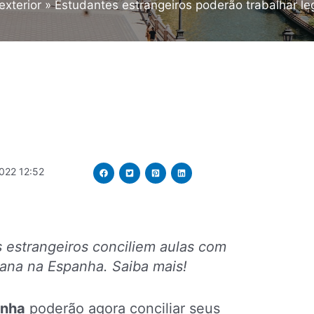
exterior
Estudantes estrangeiros poderão trabalhar l
022 12:52
s estrangeiros conciliem aulas com
mana na Espanha. Saiba mais!
anha
poderão agora conciliar seus