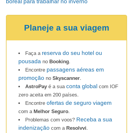
boreal para trabalhar no inverno
Planeje a sua viagem
reserva do seu hotel ou
Faça a
pousada
no
Booking
.
passagens aéreas em
Encontre
promoção
no
Skyscanner
.
conta global
AstroPay
é a sua
com IOF
zero aceita em 200 países.
ofertas de seguro viagem
Encontre
com a
Melhor Seguro
.
Receba a sua
Problemas com voos?
indenização
com a
Resolvvi
.