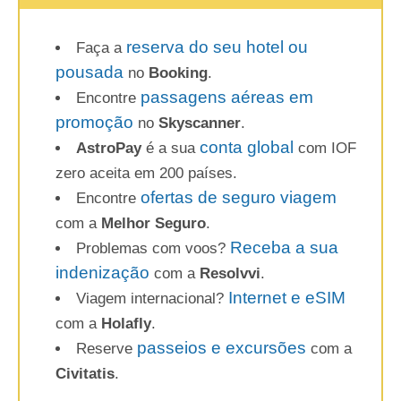
reserva do seu hotel ou
Faça a
pousada
no
Booking
.
passagens aéreas em
Encontre
promoção
no
Skyscanner
.
conta global
AstroPay
é a sua
com IOF
zero aceita em 200 países.
ofertas de seguro viagem
Encontre
com a
Melhor Seguro
.
Receba a sua
Problemas com voos?
indenização
com a
Resolvvi
.
Internet e eSIM
Viagem internacional?
com a
Holafly
.
passeios e excursões
Reserve
com a
Civitatis
.