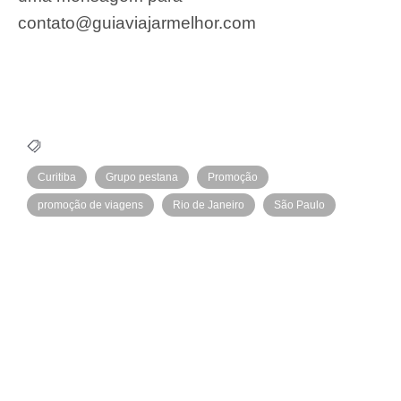
contato@guiaviajarmelhor.com
Curitiba
Grupo pestana
Promoção
promoção de viagens
Rio de Janeiro
São Paulo