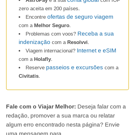
AstroPay
é a sua
com IOF
zero aceita em 200 países.
ofertas de seguro viagem
Encontre
com a
Melhor Seguro
.
Receba a sua
Problemas com voos?
indenização
com a
Resolvvi
.
Internet e eSIM
Viagem internacional?
com a
Holafly
.
passeios e excursões
Reserve
com a
Civitatis
.
Fale com o Viajar Melhor:
Deseja falar com a
redação, promover a sua marca ou relatar
algum erro encontrado nesta página? Envie
uma mensagem para