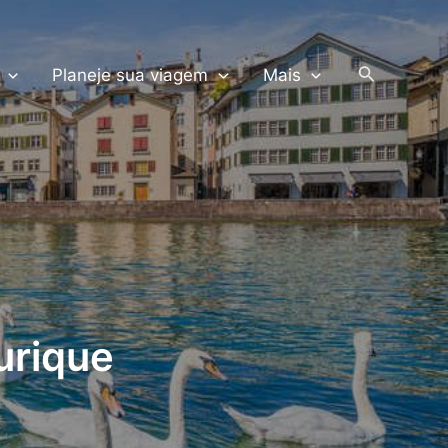
PRODUTOS TERRA
Pesquisar
Planeje sua viagem
Mais
urique