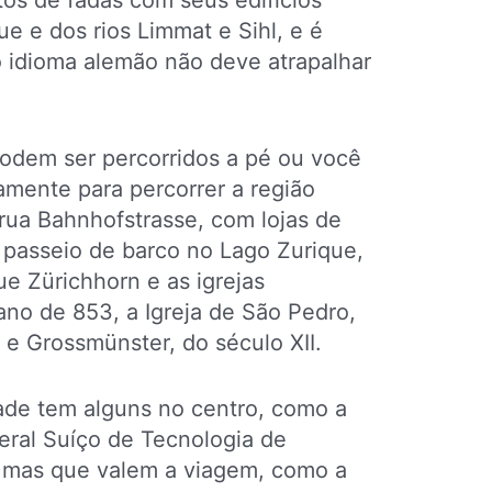
os de fadas com seus edifícios
e e dos rios Limmat e Sihl, e é
 idioma alemão não deve atrapalhar
odem ser percorridos a pé ou você
amente para percorrer a região
 rua Bahnhofstrasse, com lojas de
o passeio de barco no Lago Zurique,
ue Zürichhorn e as igrejas
no de 853, a Igreja de São Pedro,
, e Grossmünster, do século XII.
ade tem alguns no centro, como a
deral Suíço de Tecnologia de
s, mas que valem a viagem, como a