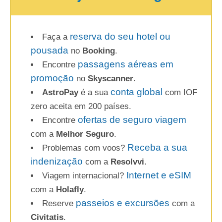
reserva do seu hotel ou
Faça a
pousada
no
Booking
.
passagens aéreas em
Encontre
promoção
no
Skyscanner
.
conta global
AstroPay
é a sua
com IOF
zero aceita em 200 países.
ofertas de seguro viagem
Encontre
com a
Melhor Seguro
.
Receba a sua
Problemas com voos?
indenização
com a
Resolvvi
.
Internet e eSIM
Viagem internacional?
com a
Holafly
.
passeios e excursões
Reserve
com a
Civitatis
.