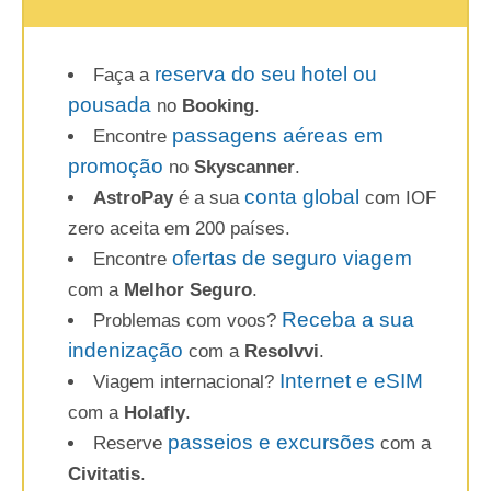
reserva do seu hotel ou
Faça a
pousada
no
Booking
.
passagens aéreas em
Encontre
promoção
no
Skyscanner
.
conta global
AstroPay
é a sua
com IOF
zero aceita em 200 países.
ofertas de seguro viagem
Encontre
com a
Melhor Seguro
.
Receba a sua
Problemas com voos?
indenização
com a
Resolvvi
.
Internet e eSIM
Viagem internacional?
com a
Holafly
.
passeios e excursões
Reserve
com a
Civitatis
.