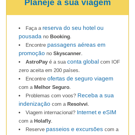
Planeje a sua viagem
reserva do seu hotel ou
Faça a
pousada
no
Booking
.
passagens aéreas em
Encontre
promoção
no
Skyscanner
.
conta global
AstroPay
é a sua
com IOF
zero aceita em 200 países.
ofertas de seguro viagem
Encontre
com a
Melhor Seguro
.
Receba a sua
Problemas com voos?
indenização
com a
Resolvvi
.
Internet e eSIM
Viagem internacional?
com a
Holafly
.
passeios e excursões
Reserve
com a