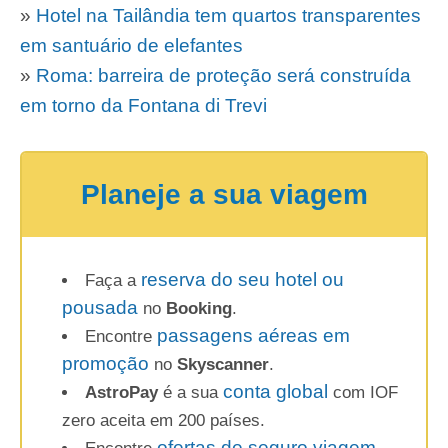
»
Hotel na Tailândia tem quartos transparentes
em santuário de elefantes
»
Roma: barreira de proteção será construída
em torno da Fontana di Trevi
Planeje a sua viagem
reserva do seu hotel ou
Faça a
pousada
no
Booking
.
passagens aéreas em
Encontre
promoção
no
Skyscanner
.
conta global
AstroPay
é a sua
com IOF
zero aceita em 200 países.
ofertas de seguro viagem