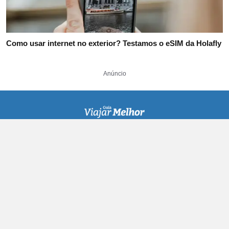
Como usar internet no exterior? Testamos o eSIM da Holafly
Anúncio
• Reserva de Hotéis
• Passagens Aéreas
• Conta Global
Deslize para o
artigo de alteração
• Seguro Viagem