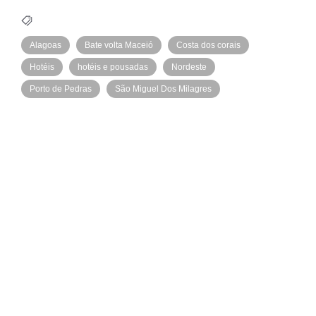
Alagoas
Bate volta Maceió
Costa dos corais
Hotéis
hotéis e pousadas
Nordeste
Porto de Pedras
São Miguel Dos Milagres