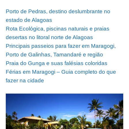
Porto de Pedras, destino deslumbrante no
estado de Alagoas
Rota Ecológica, piscinas naturais e praias
desertas no litoral norte de Alagoas
Principais passeios para fazer em Maragogi,
Porto de Galinhas, Tamandaré e região
Praia do Gunga e suas falésias coloridas
Férias em Maragogi – Guia completo do que
fazer na cidade