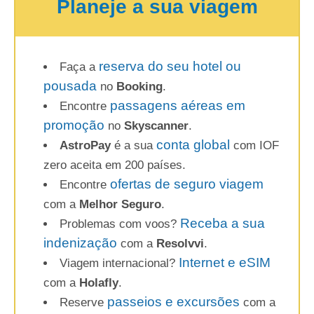
Planeje a sua viagem
reserva do seu hotel ou
Faça a
pousada
no
Booking
.
passagens aéreas em
Encontre
promoção
no
Skyscanner
.
conta global
AstroPay
é a sua
com IOF
zero aceita em 200 países.
ofertas de seguro viagem
Encontre
com a
Melhor Seguro
.
Receba a sua
Problemas com voos?
indenização
com a
Resolvvi
.
Internet e eSIM
Viagem internacional?
com a
Holafly
.
passeios e excursões
Reserve
com a