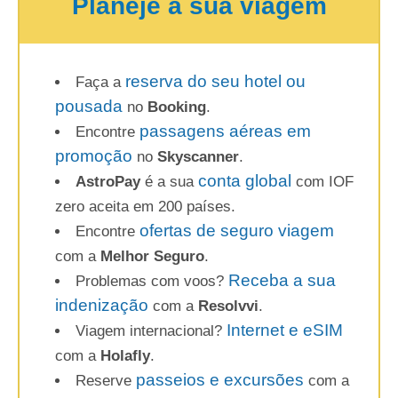
Planeje a sua viagem
reserva do seu hotel ou
Faça a
pousada
no
Booking
.
passagens aéreas em
Encontre
promoção
no
Skyscanner
.
conta global
AstroPay
é a sua
com IOF
zero aceita em 200 países.
ofertas de seguro viagem
Encontre
com a
Melhor Seguro
.
Receba a sua
Problemas com voos?
indenização
com a
Resolvvi
.
Internet e eSIM
Viagem internacional?
com a
Holafly
.
passeios e excursões
Reserve
com a