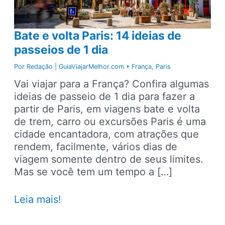
Bate e volta Paris: 14 ideias de
passeios de 1 dia
Por
Redação | GuiaViajarMelhor.com
•
França
,
Paris
Vai viajar para a França? Confira algumas
ideias de passeio de 1 dia para fazer a
partir de Paris, em viagens bate e volta
de trem, carro ou excursões Paris é uma
cidade encantadora, com atrações que
rendem, facilmente, vários dias de
viagem somente dentro de seus limites.
Mas se você tem um tempo a […]
Bate
Leia mais!
e
volta