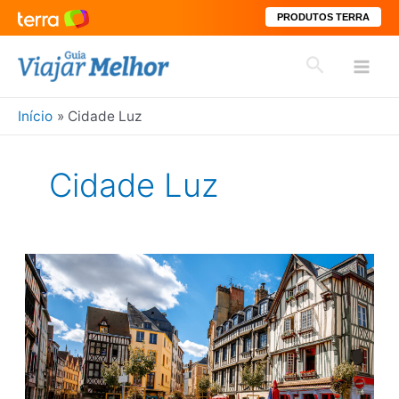
PRODUTOS TERRA
Ir
Pesquisar
para
Mai
o
conteúdo
Início
Cidade Luz
Men
Cidade Luz