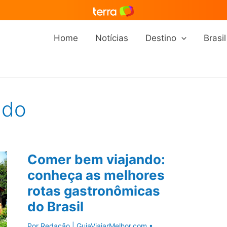
Home
Notícias
Destino
Brasil
ndo
Comer bem viajando:
conheça as melhores
rotas gastronômicas
do Brasil
Por
Redação | GuiaViajarMelhor.com
•