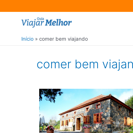
Ir
para
o
Início
comer bem viajando
conteúdo
comer bem viaja