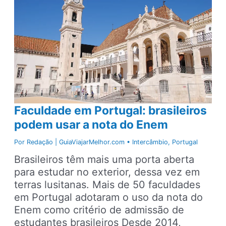
em
Caraíva
–
Como
chegar,
hotéis
e
o
que
Faculdade em Portugal: brasileiros
visitar
podem usar a nota do Enem
Por
Redação | GuiaViajarMelhor.com
•
Intercâmbio
,
Portugal
Brasileiros têm mais uma porta aberta
para estudar no exterior, dessa vez em
terras lusitanas. Mais de 50 faculdades
em Portugal adotaram o uso da nota do
Enem como critério de admissão de
estudantes brasileiros Desde 2014,