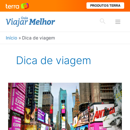
PRODUTOS TERRA
Ir
Pesquisar
para
Mai
o
conteúdo
Início
Dica de viagem
Men
Dica de viagem