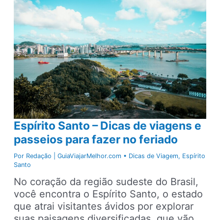
com
menores
de
idade
Espírito Santo – Dicas de viagens e
passeios para fazer no feriado
Por
Redação | GuiaViajarMelhor.com
•
Dicas de Viagem
,
Espírito
Santo
No coração da região sudeste do Brasil,
você encontra o Espírito Santo, o estado
que atrai visitantes ávidos por explorar
suas paisagens diversificadas, que vão