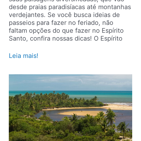
desde praias paradisíacas até montanhas
verdejantes. Se você busca ideias de
passeios para fazer no feriado, não
faltam opções do que fazer no Espírito
Santo, confira nossas dicas! O Espírito
Espírito
Leia mais!
Santo
–
Dicas
de
viagens
e
passeios
para
fazer
no