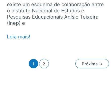
existe um esquema de colaboração entre
o Instituto Nacional de Estudos e
Pesquisas Educacionais Anísio Teixeira
(Inep) e
Faculdade
Leia mais!
em
Portugal:
brasileiros
podem
Paginação
1
2
Próxima
→
usar
de
a
post
nota
do
Enem