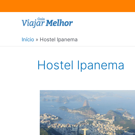
Ir
para
o
Início
Hostel Ipanema
conteúdo
Hostel Ipanema