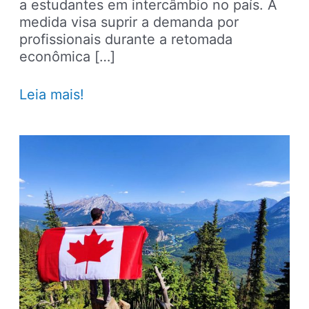
a estudantes em intercâmbio no país. A
medida visa suprir a demanda por
profissionais durante a retomada
econômica […]
Canadá
Leia mais!
suspende
limite
de
horas
de
trabalho
a
estudantes
em
intercâmbio