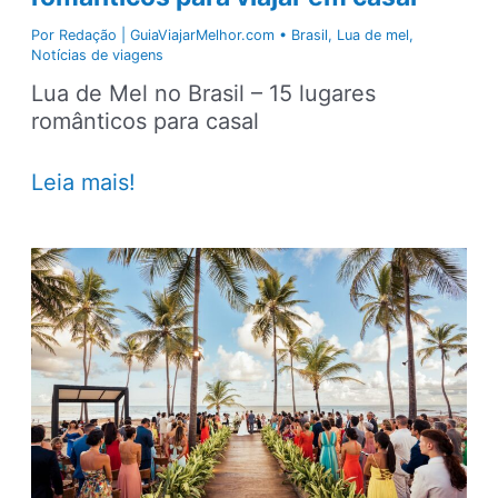
Por
Redação | GuiaViajarMelhor.com
•
Brasil
,
Lua de mel
,
Notícias de viagens
Lua de Mel no Brasil – 15 lugares
românticos para casal
Lua
Leia mais!
de
mel
no
Brasil:
15
destinos
românticos
para
viajar
em
casal