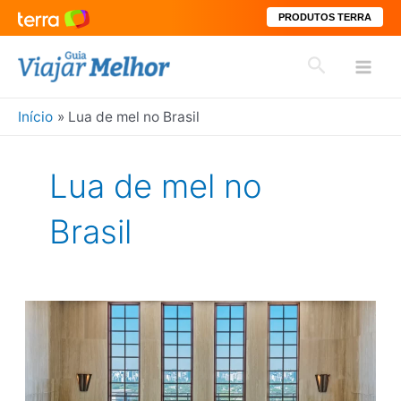
PRODUTOS TERRA
Ir
Pesquisar
para
Mai
o
conteúdo
Início
Lua de mel no Brasil
Men
Lua de mel no
Brasil