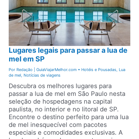
Lugares legais para passar a lua de
mel em SP
Por
Redação | GuiaViajarMelhor.com
•
Hotéis e Pousadas
,
Lua
de mel
,
Notícias de viagens
Descubra os melhores lugares para
passar a lua de mel em São Paulo nesta
seleção de hospedagens na capital
paulista, no interior e no litoral de SP.
Encontre o destino perfeito para uma lua
de mel inesquecível com pacotes
especiais e comodidades exclusivas. A