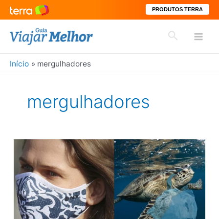
PRODUTOS TERRA
Ir
Pesquisar
para
Mai
o
conteúdo
Início
mergulhadores
Men
mergulhadores