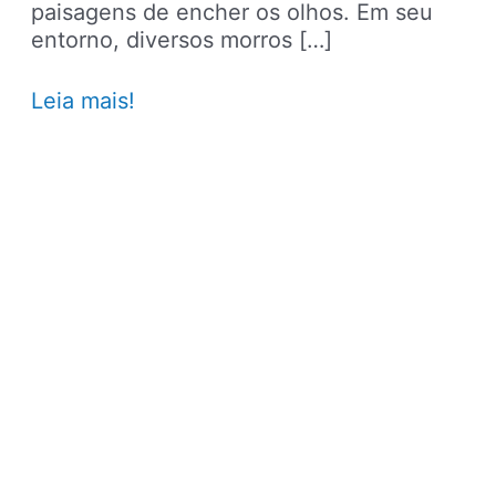
paisagens de encher os olhos. Em seu
entorno, diversos morros […]
Mirantes
Leia mais!
para
conhecer
na
cidade
do
Rio
de
Janeiro