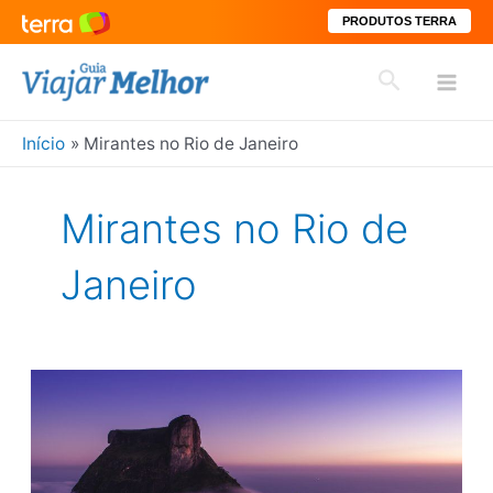
PRODUTOS TERRA
Ir
Pesquisar
para
Mai
o
conteúdo
Início
Mirantes no Rio de Janeiro
Men
Mirantes no Rio de
Janeiro