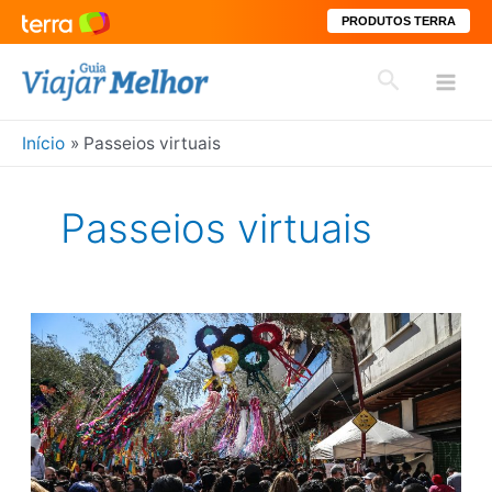
PRODUTOS TERRA
Ir
Pesquisar
para
Mai
o
conteúdo
Início
Passeios virtuais
Men
Passeios virtuais