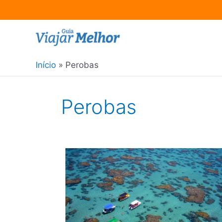
Ir
para
o
Início
Perobas
conteúdo
Perobas