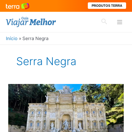
PRODUTOS TERRA
Ir
Pesquisar
para
Mai
o
conteúdo
Início
Serra Negra
Men
Serra Negra