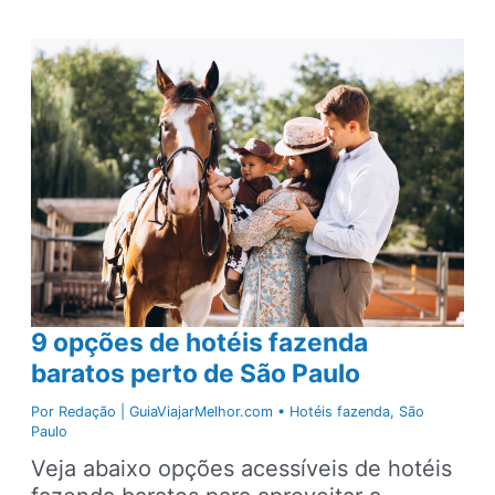
ir
em
Serra
Negra:
principais
passeios
e
outras
dicas
de
viagem
9 opções de hotéis fazenda
baratos perto de São Paulo
Por
Redação | GuiaViajarMelhor.com
•
Hotéis fazenda
,
São
Paulo
Veja abaixo opções acessíveis de hotéis