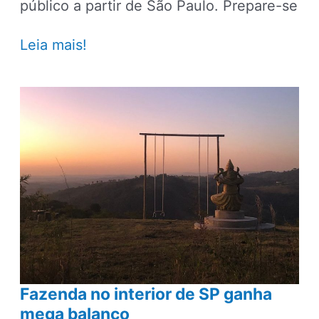
público a partir de São Paulo. Prepare-se
12
Leia mais!
ideias
de
viagens
curtas
para
fazer
perto
de
SP
Fazenda no interior de SP ganha
mega balanço