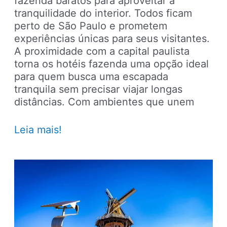
fazenda baratos para aproveitar a
tranquilidade do interior. Todos ficam
perto de São Paulo e prometem
experiências únicas para seus visitantes.
A proximidade com a capital paulista
torna os hotéis fazenda uma opção ideal
para quem busca uma escapada
tranquila sem precisar viajar longas
distâncias. Com ambientes que unem
9
Leia mais!
opções
de
hotéis
fazenda
baratos
perto
de