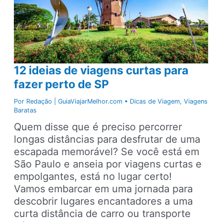
São
Paulo
12 ideias de viagens curtas para
fazer perto de SP
Por
Redação | GuiaViajarMelhor.com
•
Dicas de Viagem
,
Viagens
Baratas
Quem disse que é preciso percorrer
longas distâncias para desfrutar de uma
escapada memorável? Se você está em
São Paulo e anseia por viagens curtas e
empolgantes, está no lugar certo!
Vamos embarcar em uma jornada para
descobrir lugares encantadores a uma
curta distância de carro ou transporte