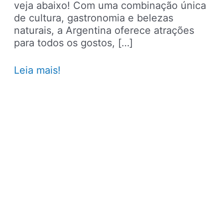
veja abaixo! Com uma combinação única
de cultura, gastronomia e belezas
naturais, a Argentina oferece atrações
para todos os gostos, […]
25
Leia mais!
destinos
incríveis
para
conhecer
na
Argentina
em
fotos!