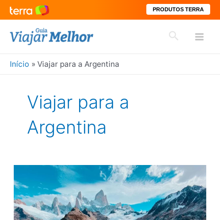
PRODUTOS TERRA
Ir
Pesquisar
para
Mai
o
conteúdo
Início
Viajar para a Argentina
Men
Viajar para a
Argentina