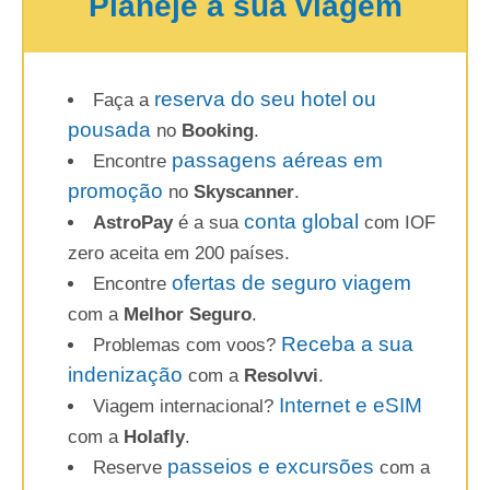
Planeje a sua viagem
reserva do seu hotel ou
Faça a
pousada
no
Booking
.
passagens aéreas em
Encontre
promoção
no
Skyscanner
.
conta global
AstroPay
é a sua
com IOF
zero aceita em 200 países.
ofertas de seguro viagem
Encontre
com a
Melhor Seguro
.
Receba a sua
Problemas com voos?
indenização
com a
Resolvvi
.
Internet e eSIM
Viagem internacional?
com a
Holafly
.
passeios e excursões
Reserve
com a