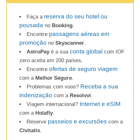
reserva do seu hotel ou
Faça a
pousada
no
Booking
.
passagens aéreas em
Encontre
promoção
no
Skyscanner
.
conta global
AstroPay
é a sua
com IOF
zero aceita em 200 países.
ofertas de seguro viagem
Encontre
com a
Melhor Seguro
.
Receba a sua
Problemas com voos?
indenização
com a
Resolvvi
.
Internet e eSIM
Viagem internacional?
com a
Holafly
.
passeios e excursões
Reserve
com a
Civitatis
.