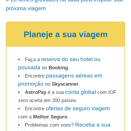
próxima viagem
Planeje a sua viagem
reserva do seu hotel ou
Faça a
pousada
no
Booking
.
passagens aéreas em
Encontre
promoção
no
Skyscanner
.
conta global
AstroPay
é a sua
com IOF
zero aceita em 200 países.
ofertas de seguro viagem
Encontre
com a
Melhor Seguro
.
Receba a sua
Problemas com voos?