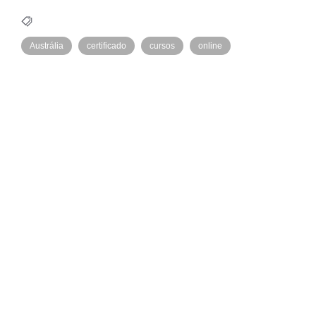
Austrália
certificado
cursos
online