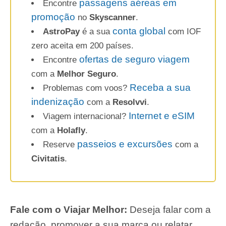
passagens aéreas em
Encontre
promoção
no
Skyscanner
.
conta global
AstroPay
é a sua
com IOF
zero aceita em 200 países.
ofertas de seguro viagem
Encontre
com a
Melhor Seguro
.
Receba a sua
Problemas com voos?
indenização
com a
Resolvvi
.
Internet e eSIM
Viagem internacional?
com a
Holafly
.
passeios e excursões
Reserve
com a
Civitatis
.
Fale com o Viajar Melhor:
Deseja falar com a
redação, promover a sua marca ou relatar