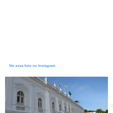
registro fotográfico. Em seu centro, há a
estátua de bronze Mãe D’Água Amazonense,
do escultor maranhense Newton Sá, inspirada
na lenda amazônica que a define como uma
mulher sedutora que enfeitiça pescadores,
caçadores e índios. De tão bela, a estátua
recebeu a medalha de prata do Salão Nacional
de Belas Artes.
Ver essa foto no Instagram
Palácio dos Leões