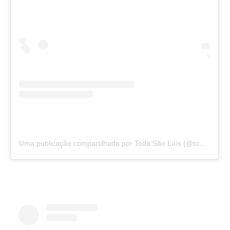
Uma publicação compartilhada por Toda São Luís (@todasaoluis)
Também no centro histórico, a Fonte da Mãe
d’Água fica na Praça Dom Pedro II e é um
importante cartão-postal da cidade. Não tem
como passar por ela sem fazer, ao menos, um