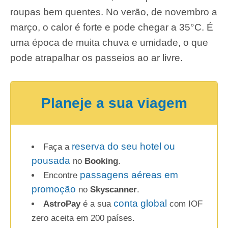
roupas bem quentes. No verão, de novembro a
março, o calor é forte e pode chegar a 35°C. É
uma época de muita chuva e umidade, o que
pode atrapalhar os passeios ao ar livre.
Planeje a sua viagem
reserva do seu hotel ou
Faça a
pousada
no
Booking
.
passagens aéreas em
Encontre
promoção
no
Skyscanner
.
conta global
AstroPay
é a sua
com IOF
zero aceita em 200 países.