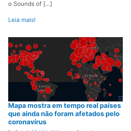
o Sounds of […]
Saiba
Leia mais!
como
ouvir
sons
de
florestas
ao
redor
do
mundo
sem
sair
Mapa mostra em tempo real países
de
que ainda não foram afetados pelo
casa
coronavírus