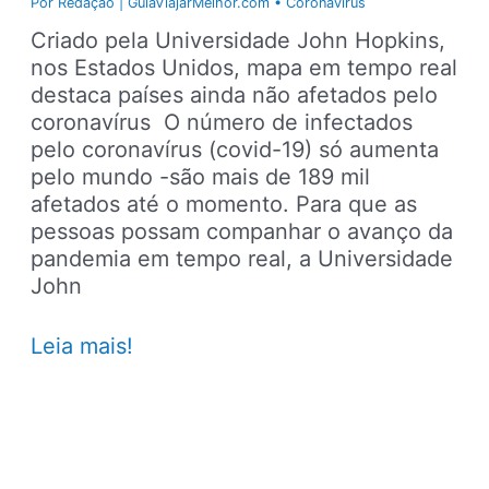
Por
Redação | GuiaViajarMelhor.com
•
Coronavírus
Criado pela Universidade John Hopkins,
nos Estados Unidos, mapa em tempo real
destaca países ainda não afetados pelo
coronavírus O número de infectados
pelo coronavírus (covid-19) só aumenta
pelo mundo -são mais de 189 mil
afetados até o momento. Para que as
pessoas possam companhar o avanço da
pandemia em tempo real, a Universidade
John
Mapa
Leia mais!
mostra
em
tempo
real
países