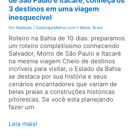
de São Paulo e Itacaré, conheça os
3 destinos em uma viagem
inesquecível
Por
Redação | GuiaViajarMelhor.com
•
Bahia
,
Brasil
Roteiro na Bahia de 10 dias: preparamos
um roteiro completíssimo conhecendo
Salvador, Morro de São Paulo e Itacaré
na mesma viagem Cheio de destinos
incríveis para visitar, o Estado da Bahia
se destaca por sua história e seus
cenários encantadores que variam de
belas praias a construções históricas
pitorescas. Se você esta planejando
fazer um
Roteiro
Leia mais!
na