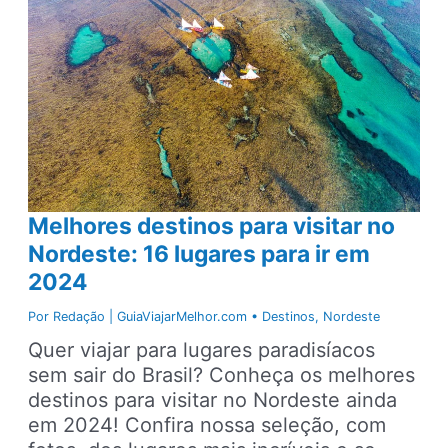
praias,
lugares
para
ir,
passeios
e
dicas
Melhores destinos para visitar no
Nordeste: 16 lugares para ir em
2024
Por
Redação | GuiaViajarMelhor.com
•
Destinos
,
Nordeste
Quer viajar para lugares paradisíacos
sem sair do Brasil? Conheça os melhores
destinos para visitar no Nordeste ainda
em 2024! Confira nossa seleção, com