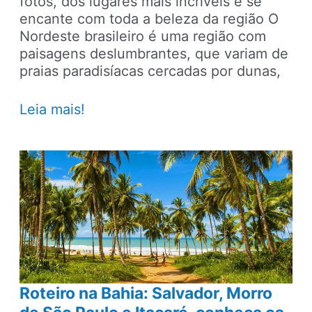
fotos, dos lugares mais incríveis e se
encante com toda a beleza da região O
Nordeste brasileiro é uma região com
paisagens deslumbrantes, que variam de
praias paradisíacas cercadas por dunas,
Melhores
Leia mais!
destinos
para
visitar
no
Nordeste:
16
lugares
para
ir
em
Roteiro na Bahia: Salvador, Morro
2024