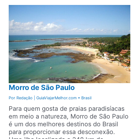
Bahia:
Salvador,
Morro
de
São
Paulo
e
Itacaré,
conheça
os
3
Morro de São Paulo
destinos
em
Por
Redação | GuiaViajarMelhor.com
•
Brasil
uma
Para quem gosta de praias paradisíacas
viagem
em meio a natureza, Morro de São Paulo
inesquecível
é um dos melhores destinos do Brasil
para proporcionar essa desconexão.