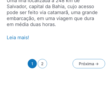
Uma ilha localizada a 248 km de
Salvador, capital da Bahia, cujo acesso
pode ser feito via catamarã, uma grande
embarcação, em uma viagem que dura
em média duas horas.
Morro
Leia mais!
de
São
Paulo
Paginação
1
2
Próxima
→
de
post