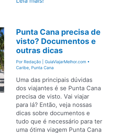
Vistos
Leia mais!
para
Espanha:
saiba
Punta Cana precisa de
quais
visto? Documentos e
são
outras dicas
e
como
Por
Redação | GuiaViajarMelhor.com
•
tirá-
Caribe
,
Punta Cana
los
Uma das principais dúvidas
dos viajantes é se Punta Cana
precisa de visto. Vai viajar
para lá? Então, veja nossas
dicas sobre documentos e
tudo que é necessário para ter
uma ótima viagem Punta Cana