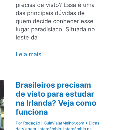
precisa de visto? Essa é uma
das principais dúvidas de
quem decide conhecer esse
lugar paradisíaco. Situada no
leste da
Punta
Leia mais!
Cana
precisa
de
Brasileiros precisam
visto?
de visto para estudar
Documentos
na Irlanda? Veja como
e
outras
funciona
dicas
Por
Redação | GuiaViajarMelhor.com
•
Dicas
de Viagem
,
Intercâmbio
,
Intercâmbio na