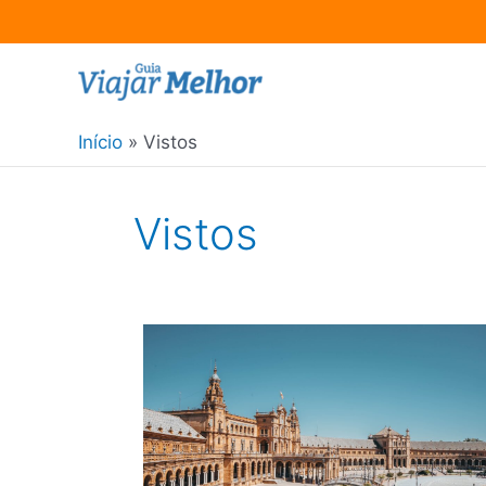
Ir
para
o
Início
Vistos
conteúdo
Vistos