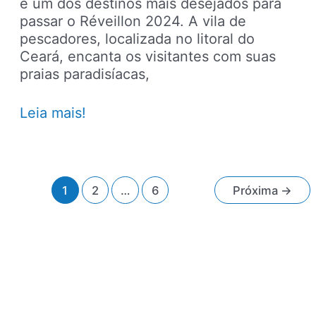
é um dos destinos mais desejados para
passar o Réveillon 2024. A vila de
pescadores, localizada no litoral do
Ceará, encanta os visitantes com suas
praias paradisíacas,
Hotéis
Leia mais!
para
passar
o
Réveillon
Paginação
1
2
…
6
Próxima
→
2024
de
em
post
Jericoacoara