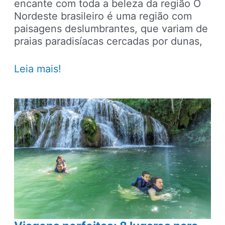
encante com toda a beleza da região O
Nordeste brasileiro é uma região com
paisagens deslumbrantes, que variam de
praias paradisíacas cercadas por dunas,
Melhores
Leia mais!
destinos
para
visitar
no
Nordeste:
16
lugares
para
ir
em
2024