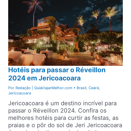
para
viajar
em
família
no
Brasil
Hotéis para passar o Réveillon
2024 em Jericoacoara
Por
Redação | GuiaViajarMelhor.com
•
Brasil
,
Ceará
,
Jericoacoara
Jericoacoara é um destino incrível para
passar o Réveillon 2024. Confira os
melhores hotéis para curtir as festas, as
praias e o pôr do sol de Jeri Jericoacoara