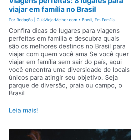
Viagens perfeitas: 8 lugares para
viajar em família no Brasil
Por
Redação | GuiaViajarMelhor.com
•
Brasil
,
Em Família
Confira dicas de lugares para viagens
perfeitas em família e descubra quais
são os melhores destinos no Brasil para
viajar com quem você ama Se você quer
viajar em família sem sair do país, aqui
você encontra uma diversidade de locais
únicos para atingir seu objetivo. Seja
parque de diversão, praia ou campo, o
Brasil
Viagens
Leia mais!
perfeitas:
8
lugares