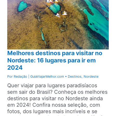
passeios
e
dicas
Melhores destinos para visitar no
Nordeste: 16 lugares para ir em
2024
Por
Redação | GuiaViajarMelhor.com
•
Destinos
,
Nordeste
Quer viajar para lugares paradisíacos
sem sair do Brasil? Conheça os melhores
destinos para visitar no Nordeste ainda
em 2024! Confira nossa seleção, com
fotos, dos lugares mais incríveis e se