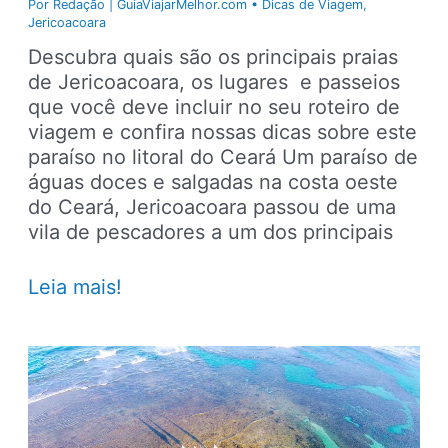
Por
Redação | GuiaViajarMelhor.com
•
Dicas de Viagem
,
Jericoacoara
Descubra quais são os principais praias
de Jericoacoara, os lugares e passeios
que você deve incluir no seu roteiro de
viagem e confira nossas dicas sobre este
paraíso no litoral do Ceará Um paraíso de
águas doces e salgadas na costa oeste
do Ceará, Jericoacoara passou de uma
vila de pescadores a um dos principais
Jericoacoara
Leia mais!
–
Principais
praias,
lugares
para
ir,