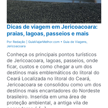
Dicas de viagem em Jericoacoara:
praias, lagoas, passeios e mais
Por
Redação | GuiaViajarMelhor.com
•
Guia de Viagens
,
Jericoacoara
Conheça os principais pontos turísticos
de Jericoacoara, lagoas, passeios, onde
ficar, custos e como chegar a um dos
destinos mais emblemáticos do litoral do
Ceará Localizada no litoral do Ceará,
Jericoacoara se consolidou como um dos
destinos mais encantadores do Nordeste
brasileiro. Inserida em uma área de
proteção ambiental, a antiga vila de