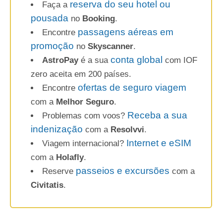
reserva do seu hotel ou
Faça a
pousada
no
Booking
.
passagens aéreas em
Encontre
promoção
no
Skyscanner
.
conta global
AstroPay
é a sua
com IOF
zero aceita em 200 países.
ofertas de seguro viagem
Encontre
com a
Melhor Seguro
.
Receba a sua
Problemas com voos?
indenização
com a
Resolvvi
.
Internet e eSIM
Viagem internacional?
com a
Holafly
.
passeios e excursões
Reserve
com a
Civitatis
.