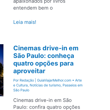
apaixonados por livros
entendem bem o
12
Leia mais!
livrarias
lindas
que
Cinemas drive-in em
você
São Paulo: conheça
precisa
quatro opções para
conhecer
no
aproveitar
Brasil
Por
Redação | GuiaViajarMelhor.com
•
Arte
e Cultura
,
Notícias de turismo
,
Passeios em
São Paulo
Cinemas drive-in em São
Paulo: confira quatro opções