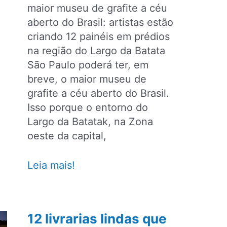
de
maior museu de grafite a céu
São
aberto do Brasil: artistas estão
Paulo
criando 12 painéis em prédios
na região do Largo da Batata
São Paulo poderá ter, em
breve, o maior museu de
grafite a céu aberto do Brasil.
Isso porque o entorno do
Largo da Batatak, na Zona
oeste da capital,
São
Leia mais!
Paulo
poderá
abrigar
12 livrarias lindas que
maior