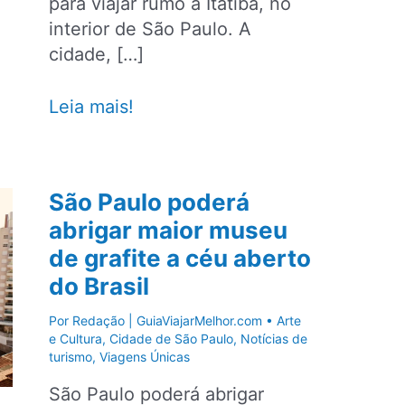
para viajar rumo a Itatiba, no
interior de São Paulo. A
cidade, […]
Maior
Leia mais!
museu
de
história
São Paulo poderá
natural
abrigar maior museu
da
de grafite a céu aberto
América
Latina
do Brasil
é
Por
Redação | GuiaViajarMelhor.com
•
Arte
inaugurado
e Cultura
,
Cidade de São Paulo
,
Notícias de
no
turismo
,
Viagens Únicas
interior
São Paulo poderá abrigar