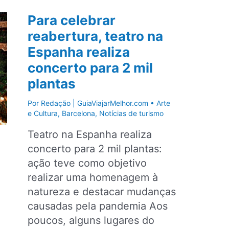
em
Para celebrar
São
reabertura, teatro na
Paulo:
Espanha realiza
conheça
quatro
concerto para 2 mil
opções
plantas
para
Por
Redação | GuiaViajarMelhor.com
•
Arte
aproveitar
e Cultura
,
Barcelona
,
Notícias de turismo
Teatro na Espanha realiza
concerto para 2 mil plantas:
ação teve como objetivo
realizar uma homenagem à
natureza e destacar mudanças
causadas pela pandemia Aos
poucos, alguns lugares do