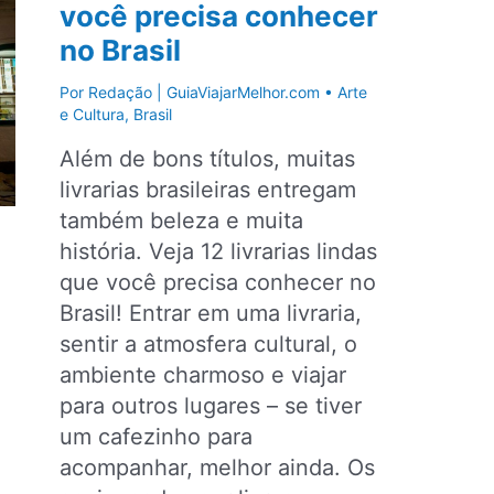
você precisa conhecer
museu
no Brasil
de
grafite
Por
Redação | GuiaViajarMelhor.com
•
Arte
a
e Cultura
,
Brasil
céu
Além de bons títulos, muitas
aberto
livrarias brasileiras entregam
do
também beleza e muita
Brasil
história. Veja 12 livrarias lindas
que você precisa conhecer no
Brasil! Entrar em uma livraria,
sentir a atmosfera cultural, o
ambiente charmoso e viajar
para outros lugares – se tiver
um cafezinho para
acompanhar, melhor ainda. Os