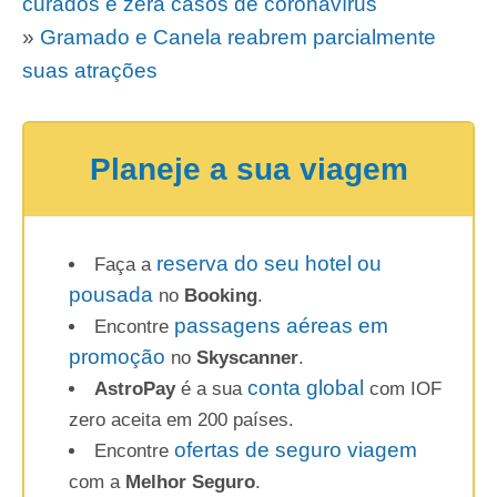
curados e zera casos de coronavírus
»
Gramado e Canela reabrem parcialmente
suas atrações
Planeje a sua viagem
reserva do seu hotel ou
Faça a
pousada
no
Booking
.
passagens aéreas em
Encontre
promoção
no
Skyscanner
.
conta global
AstroPay
é a sua
com IOF
zero aceita em 200 países.
ofertas de seguro viagem
Encontre
com a
Melhor Seguro
.