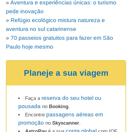
»
Aventura e experiências únicas: o turismo
pede inovação
»
Refúgio ecológico mistura natureza e
aventura no sul catarinense
»
70 passeios gratuitos para fazer em São
Paulo hoje mesmo
Planeje a sua viagem
reserva do seu hotel ou
Faça a
pousada
no
Booking
.
passagens aéreas em
Encontre
promoção
no
Skyscanner
.
conta global
AstroPay
é a sua
com IOF