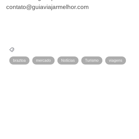
contato@guiaviajarmelhor.com
braztoa
mercado
Notícias
Turismo
viagens